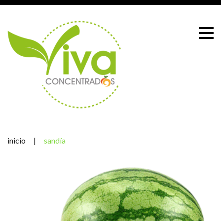
Skip
to
content
inicio
|
sandía