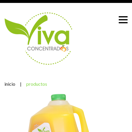
Skip
to
content
inicio
|
productos
Productos