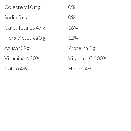
Colesterol 0 mg
0%
Sodio 5 mg
0%
Carb. Totales 47 g
16%
Fibra dietetica 3 g
12%
Azucar 39g
Proteína 1 g
Vitamina A 20%
Vitamina C 100%
Calcio 4%
Hierro 4%
Los porcentajes de los valores diarios están basados
en una dieta de 8374 Kj ( 2000 calorías ) Fuente FDA