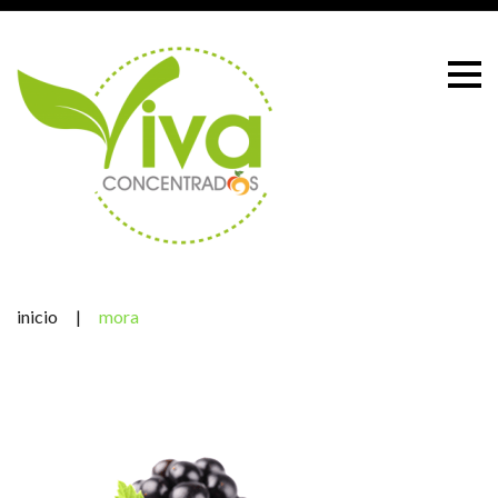
Skip
to
content
inicio
|
mora