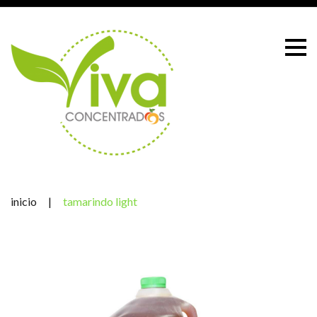
Skip
to
content
inicio
|
tamarindo light