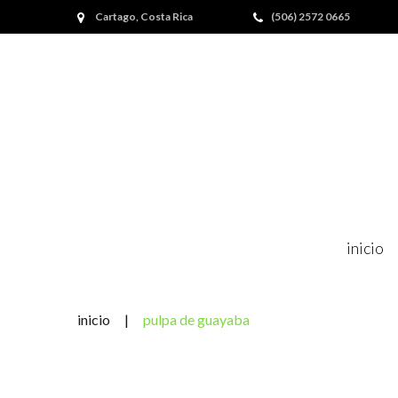
Skip
Cartago, Costa Rica
(506) 2572 0665
to
content
inicio
inicio
|
pulpa de guayaba