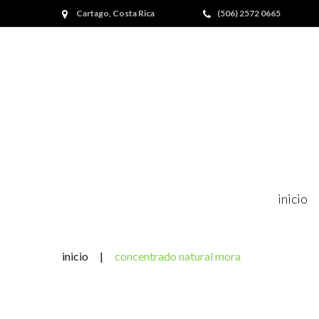
Skip
Cartago, Costa Rica
(506) 2572 0665
to
content
inicio
inicio
|
concentrado natural mora